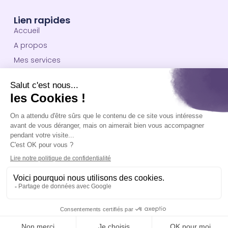
Lien rapides
Accueil
A propos
Mes services
Blog
Contact
Informations utiles
Je vous reçois à mon domicile, à
Besançon.
J’ai des chats
© Catherine Bonjour.
Tous droits réservés 2024.
Mentions légales